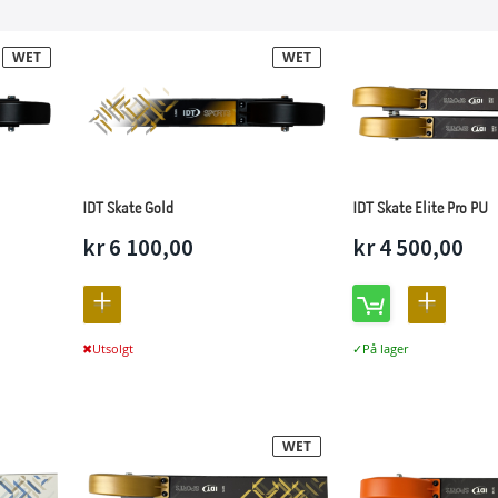
WET
WET
IDT Skate Gold
IDT Skate Elite Pro PU
kr 6 100,00
kr 4 500,00
LEGG
LEGG
TIL
TIL
Utsolgt
På lager
SAMMENLIGNING
SAMMEN
WET