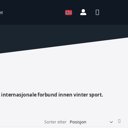
Min konto
Språk
et
Språk:
 internasjonale forbund innen vinter sport.
Ang
Sorter etter
syn