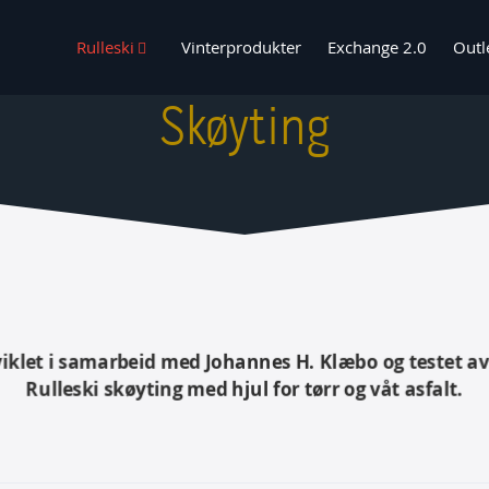
Rulleski
Vinterprodukter
Exchange 2.0
Outl
Skøyting
tviklet i samarbeid med Johannes H. Klæbo og testet av
Rulleski skøyting med hjul for tørr og våt asfalt.