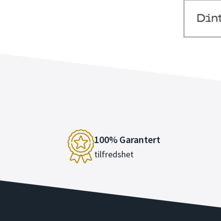
100% Garantert
tilfredshet