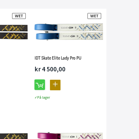
ret
WET
WET
IDT Skate Elite Lady Pro PU
kr 4 500,00
LEGG
TIL
På lager
LIGNING
SAMMENLIGNING