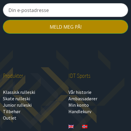
MELD MEG PÅ!
Produkter
IDT Sports
Klassisk rulleski
Vår historie
Skate rulleski
Ambassadører
Junior rulleski
Min konto
Tilbehør
Handlekurv
Outlet