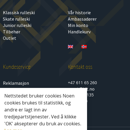
Klassisk rulleski
Vår historie
Skate rulleski
Ambassadører
Junior rulleski
Min konto
Tilbehør
Handlekurv
Outlet
Kundeservice
Kontakt oss
+47 611 65 260
Reklamasjon
sport@idt.no
Personvern
Lenagata 135
Nettstedet bruker cookies Noen
Kjøp- og salgsbetingelser
2850 Lena
cookies brukes til statistikk, og
andre er lagt inn av
tredjepartstjenester. Ved å klikke
'OK' aksepterer du bruk av cookies.