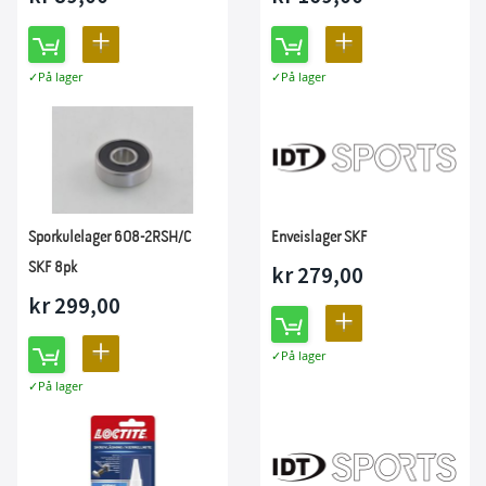
LEGG
LEGG
På lager
På lager
TIL
TIL
SAMMENLIGNING
SAMMENLIGNING
Sporkulelager 608-2RSH/C
Enveislager SKF
SKF 8pk
kr 279,00
kr 299,00
LEGG
LEGG
På lager
TIL
På lager
TIL
SAMMENLIGNING
SAMMENLIGNING