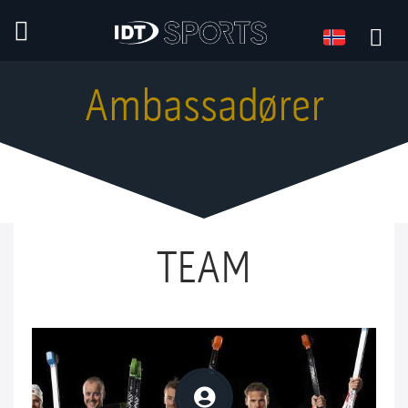
Språk
Språk:
Ambassadører
TEAM