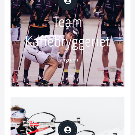
Team
Team
Kaffebryggeriet
Kaffebryggeriet
sk langløpslag
Nor
Langrenn
Instagram: @teamkaffebryggeriet