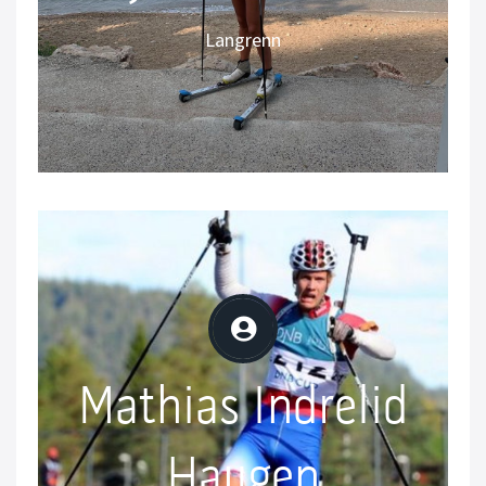
Norsk langrennsløper
Langrenn
Instagram: @siljetheo
Mathias Indrelid
Mathias Indrelid
Haugen
Haugen