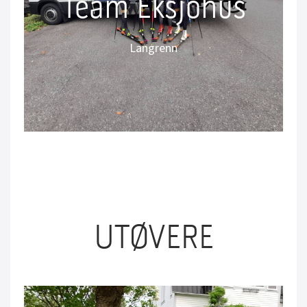
Team Eksjöhus
Team Eksjöhus
Svensk langløpslag
Langrenn
Instagram: @teameksjohus
UTØVERE