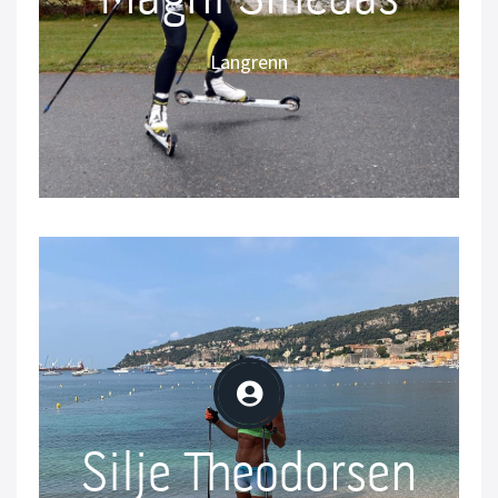
Instagram: @msmedas
– Jeg elsker grepet på våte veier om høsten
Langrenn
med IDT sine regnhjul og jeg digger at
skiene er så stabile og lette.
Silje Theodorsen
Silje Theodorsen