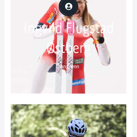
Ingvild Flugstad
Ingvild Flugstad
Østberg
Østberg
Langrenn