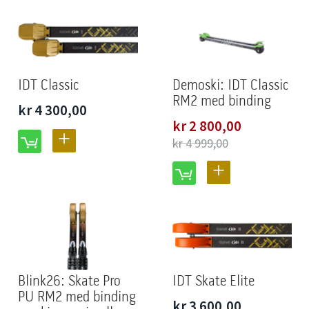
IDT Classic
Demoski: IDT Classic
RM2 med binding
kr 4 300,00
Spesialpris
kr 2 800,00
LEGG
kr 4 999,00
TIL
LEGG
SAMMENLIGNING
TIL
SAMMENLIGNING
Blink26: Skate Pro
IDT Skate Elite
PU RM2 med binding
kr 3 600,00