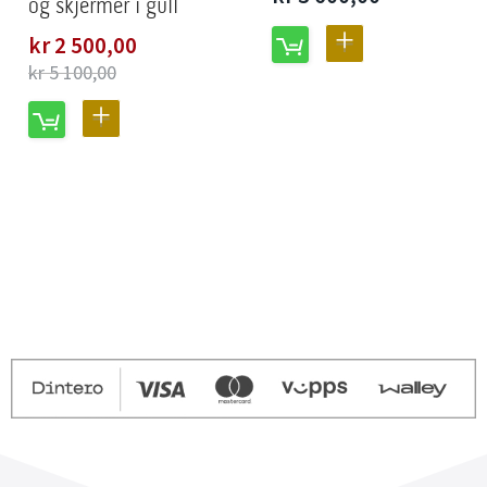
og skjermer i gull
Spesialpris
kr 2 500,00
LEGG
kr 5 100,00
TIL
LEGG
SAMMENLIGNING
TIL
SAMMENLIGNING