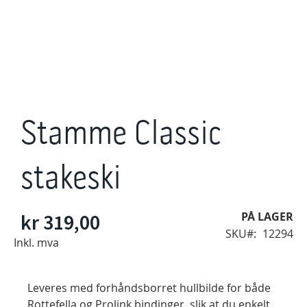
Gå
til
Stamme Classic
begynnelsen
av
bildegalleri
stakeski
kr 319,00
PÅ LAGER
SKU
12294
Inkl. mva
Leveres med forhåndsborret hullbilde for både
Rottefella og Prolink bindinger, slik at du enkelt