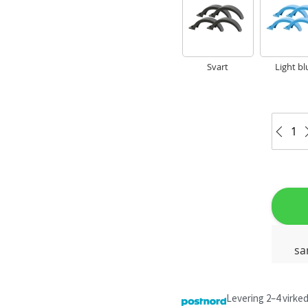
Svart
Light bl
sa
Levering 2–4 virke