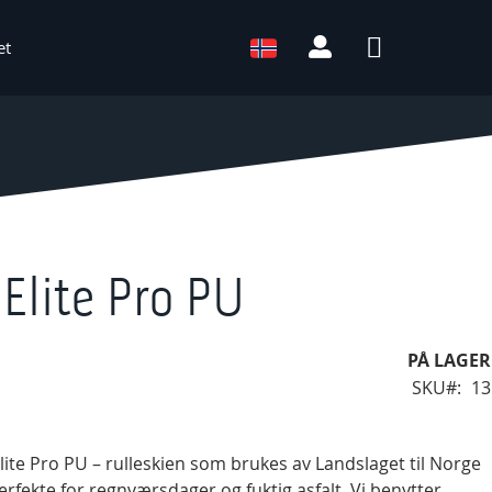
Min konto
Språk
et
Språk:
 Elite Pro PU
PÅ LAGER
SKU
13
lite Pro PU – rulleskien som brukes av Landslaget til Norge
erfekte for regnværsdager og fuktig asfalt. Vi benytter