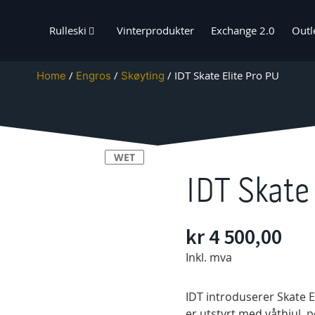
Rulleski
Vinterprodukter
Exchange 2.0
Outl
IDT Skate Elite Pro PU
Home
Engros
Skøyting
WET
IDT Skate
kr 4 500,00
Inkl. mva
IDT introduserer Skate E
er utstyrt med våthjul, p