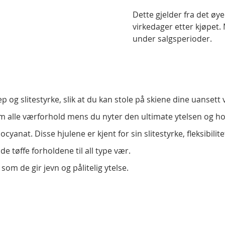
Dette gjelder fra det øye
virkedager etter kjøpet. 
under salgsperioder.
 og slitestyrke, slik at du kan stole på skiene dine uansett
om alle værforhold mens du nyter den ultimate ytelsen og ho
socyanat. Disse hjulene er kjent for sin slitestyrke, fleksibi
e tøffe forholdene til all type vær.
som de gir jevn og pålitelig ytelse.