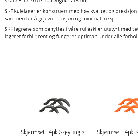
Skate Elite Pro PU – Lengde: 715mm
SKF kulelager er konstruert med høy kvalitet og presisjo
sammen for å gi jevn rotasjon og minimal friksjon.
SKF lagrene som benyttes i våre rulleski er utstyrt med t
lageret forblir rent og fungerer optimalt under alle forhol
Skjermsett 4pk Skøyting sort