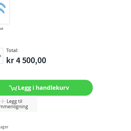
ue
Total:
kr 4 500,00
Legg i handlekurv
Legg til
mmenligning
dager