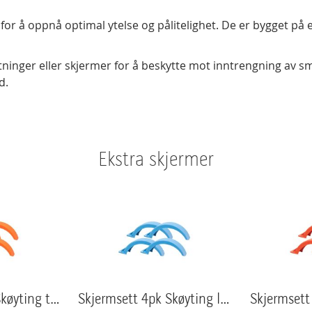
n for å oppnå optimal ytelse og pålitelighet. De er bygget
etninger eller skjermer for å beskytte mot inntrengning av s
d.
Ekstra skjermer
Skjermsett 4pk Skøyting trafikk oransje
Skjermsett 4pk Skøyting lyse blå
Skjermsett