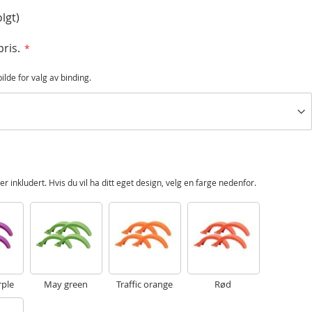
lgt)
pris.
bilde for valg av binding.
r inkludert. Hvis du vil ha ditt eget design, velg en farge nedenfor.
rple
May green
Traffic orange
Rød