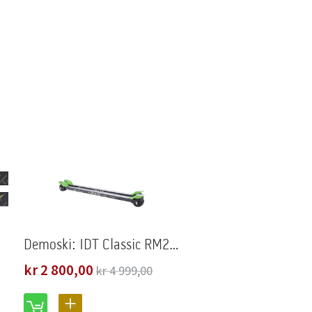
Demoski: IDT Classic RM2 med binding
Spesialpris
kr 2 800,00
kr 4 999,00
LEGG