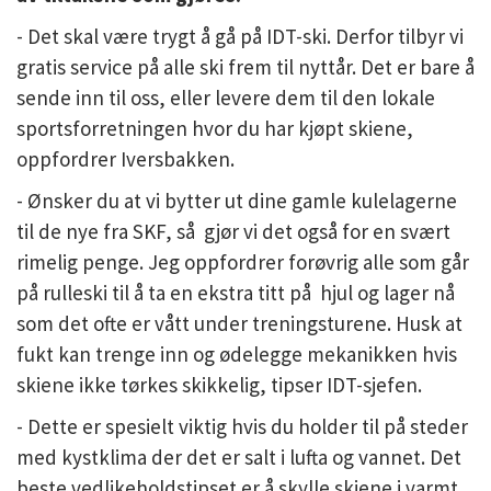
- Det skal være trygt å gå på IDT-ski. Derfor tilbyr vi
gratis service på alle ski frem til nyttår. Det er bare å
sende inn til oss, eller levere dem til den lokale
sportsforretningen hvor du har kjøpt skiene,
oppfordrer Iversbakken.
- Ønsker du at vi bytter ut dine gamle kulelagerne
til de nye fra SKF, så gjør vi det også for en svært
rimelig penge. Jeg oppfordrer forøvrig alle som går
på rulleski til å ta en ekstra titt på hjul og lager nå
som det ofte er vått under treningsturene. Husk at
fukt kan trenge inn og ødelegge mekanikken hvis
skiene ikke tørkes skikkelig, tipser IDT-sjefen.
- Dette er spesielt viktig hvis du holder til på steder
med kystklima der det er salt i lufta og vannet. Det
beste vedlikeholdstipset er å skylle skiene i varmt