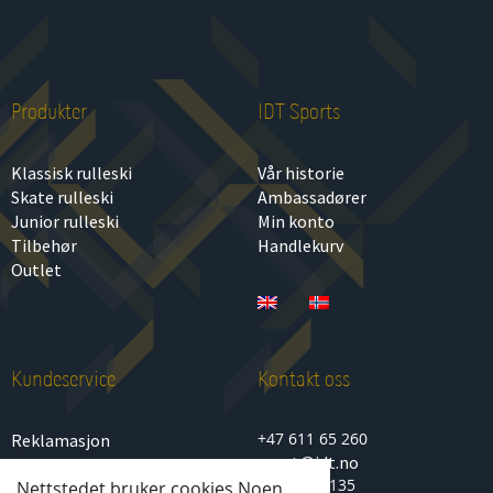
Produkter
IDT Sports
Klassisk rulleski
Vår historie
Skate rulleski
Ambassadører
Junior rulleski
Min konto
Tilbehør
Handlekurv
Outlet
Kundeservice
Kontakt oss
+47 611 65 260
Reklamasjon
sport@idt.no
Personvern
Lenagata 135
Nettstedet bruker cookies Noen
Kjøp- og salgsbetingelser