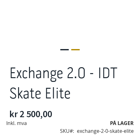
Gå
til
Exchange 2.0 - IDT
begynnelsen
av
bildegalleri
Skate Elite
kr 2 500,00
Inkl. mva
PÅ LAGER
SKU
exchange-2-0-skate-elite