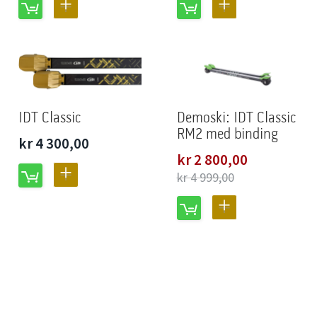
LEGG
LEGG
TIL
TIL
SAMMENLIGNING
SAMMENLIGNING
IDT Classic
Demoski: IDT Classic
RM2 med binding
kr 4 300,00
Spesialpris
kr 2 800,00
LEGG
kr 4 999,00
TIL
LEGG
SAMMENLIGNING
TIL
SAMMENLIGNING