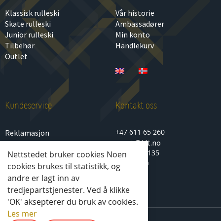
Klassisk rulleski
Vår historie
Skate rulleski
Ambassadører
Junior rulleski
Min konto
Tilbehør
Handlekurv
Outlet
Kundeservice
Kontakt oss
+47 611 65 260
Reklamasjon
sport@idt.no
Personvern
Lenagata 135
Nettstedet bruker cookies Noen
Kjøp- og salgsbetingelser
2850 Lena
cookies brukes til statistikk, og
andre er lagt inn av
tredjepartstjenester. Ved å klikke
'OK' aksepterer du bruk av cookies.
Les mer