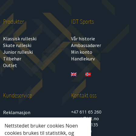
Produkter
IDT Sports
Klassisk rulleski
Vår historie
Skate rulleski
Ambassadører
Junior rulleski
Min konto
Tilbehør
Handlekurv
Outlet
Kundeservice
Kontakt oss
+47 611 65 260
Reklamasjon
sport@idt.no
Personvern
Lenagata 135
Nettstedet bruker cookies Noen
Kjøp- og salgsbetingelser
2850 Lena
cookies brukes til statistikk, og