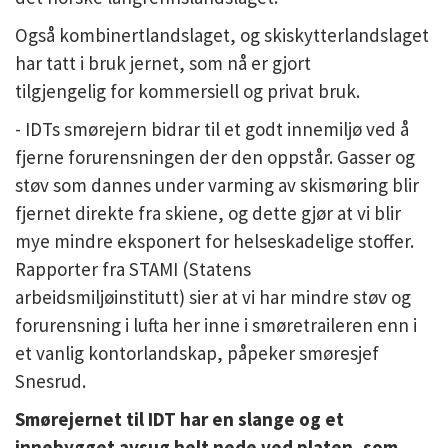
Også kombinertlandslaget, og skiskytterlandslaget
har tatt i bruk jernet, som nå er gjort
tilgjengelig for kommersiell og privat bruk.
- IDTs smørejern bidrar til et godt innemiljø ved å
fjerne forurensningen der den oppstår. Gasser og
støv som dannes under varming av skismøring blir
fjernet direkte fra skiene, og dette gjør at vi blir
mye mindre eksponert for helseskadelige stoffer.
Rapporter fra STAMI (Statens
arbeidsmiljøinstitutt) sier at vi har mindre støv og
forurensning i lufta her inne i smøretraileren enn i
et vanlig kontorlandskap, påpeker smøresjef
Snesrud.
Smørejernet til IDT har en slange og et
innebygget avsug helt nede ved platen, som