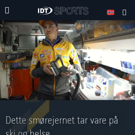
Språk
Språk:
Dette smørejernet tar vare på
ski og helse